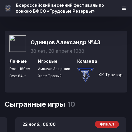
Всероссийский весенний фестиваль по
хоккею ВФСО «Трудовые Резервы»
Одинцов Александр
№43
38 лет, 20 апреля 1988
Личные
Игровые
Команда
Рост:
189см
Амплуа:
Защитник
ХК Трактор
Вес:
84кг
Хват:
Правый
Сыгранные игры
10
22 нояб.,
09:00
ФИНАЛ