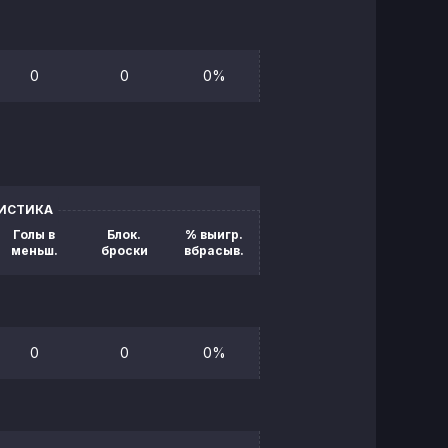
0
0
0%
ТИСТИКА
Голы в
Блок.
% выигр.
меньш.
броски
вбрасыв.
0
0
0%