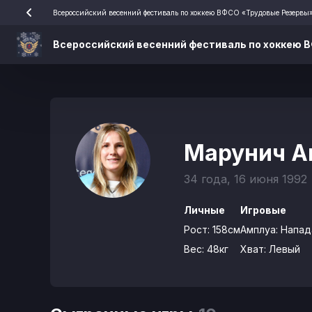
Всероссийский весенний фестиваль по хоккею ВФСО «Трудовые Резервы
Всероссийский весенний фестиваль по хоккею 
Марунич А
34 года, 16 июня 1992
Личные
Игровые
Рост:
158см
Амплуа:
Напа
Вес:
48кг
Хват:
Левый