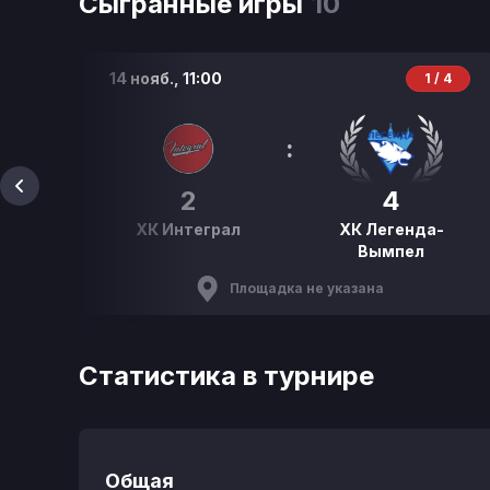
Сыгранные игры
10
14 нояб.,
11:00
Р
1 / 4
:
2
4
ХК Интеграл
ХК Легенда-
Вымпел
Площадка не указана
Статистика в турнире
Общая