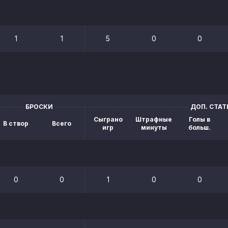
1
1
5
0
0
БРОСКИ
ДОП. СТА
Сыграно
Штрафные
Голы в
В створ
Всего
игр
минуты
больш.
0
0
1
0
0