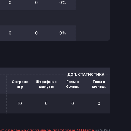
0
0
0%
0
0
0%
ДОП. СТАТИСТИКА
Сыграно
Штрафные
Голы в
Голы в
Блок.
игр
минуты
больш.
меньш.
броск
10
0
0
0
0
йт сделан на спортивной платформе MTGame
© 2026