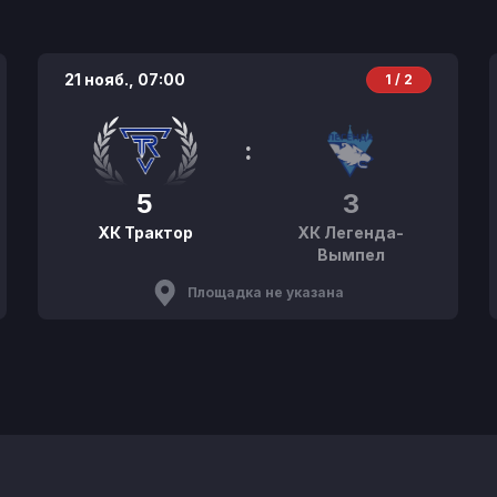
21 нояб.,
07:00
1 / 2
:
5
3
ХК Трактор
ХК Легенда-
Вымпел
Площадка не указана