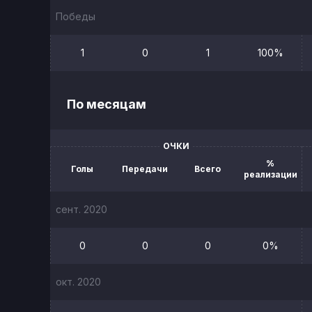
Победы
1
0
1
100%
По месяцам
ОЧКИ
%
Голы
Передачи
Всего
реализации
сент. 2020
0
0
0
0%
окт. 2020