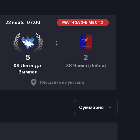
22 нояб.,
07:00
МАТЧ ЗА 3-Е МЕСТО
:
5
2
ХК Легенда-
ХК Чайка (Лобня)
Вымпел
Площадка не указана
Суммарно