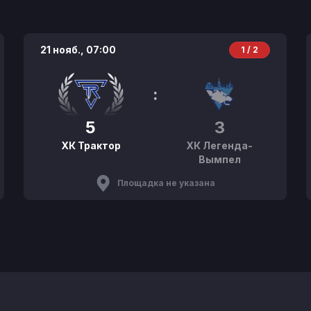
21 нояб.,
07:00
1 / 2
:
5
3
ХК Трактор
ХК Легенда-
Вымпел
Площадка не указана