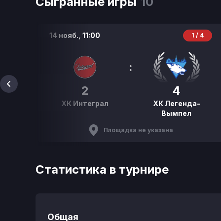
Сыгранные игры
10
14 нояб.,
11:00
Р
1 / 4
:
2
4
ХК Интеграл
ХК Легенда-
Вымпел
Площадка не указана
Статистика в турнире
Общая