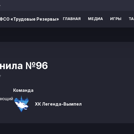
»
ВФСО «Трудовые Резервы»
ГЛАВНАЯ
МЕДИА
ИГРЫ
Т
анила
№96
7
Команда
ающий
ХК Легенда-Вымпел