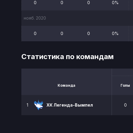
0
0
0
0%
нояб. 2020
0
0
0
0%
Статистика по командам
Команда
Голы
1
ХК Легенда-Вымпел
0