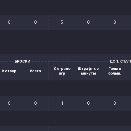
0
0
5
0
0
БРОСКИ
ДОП. СТА
Сыграно
Штрафные
Голы в
В створ
Всего
игр
минуты
больш.
0
0
1
0
0