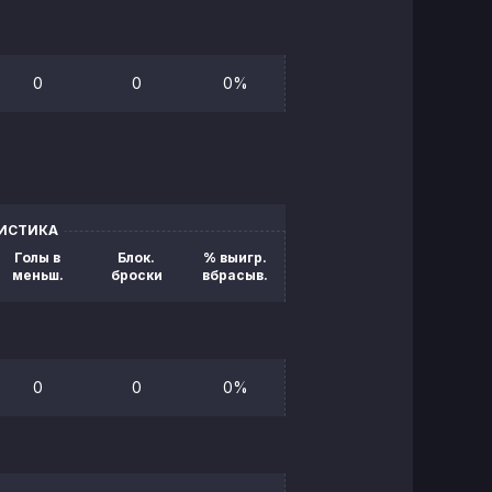
0
0
0%
ТИСТИКА
Голы в
Блок.
% выигр.
меньш.
броски
вбрасыв.
0
0
0%