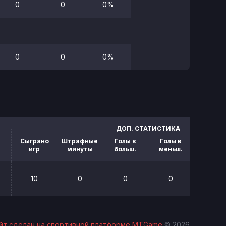
0
0
0%
0
0
0%
ДОП. СТАТИСТИКА
Сыграно
Штрафные
Голы в
Голы в
Блок.
игр
минуты
больш.
меньш.
броск
10
0
0
0
0
йт сделан на спортивной платформе MTGame
© 2026