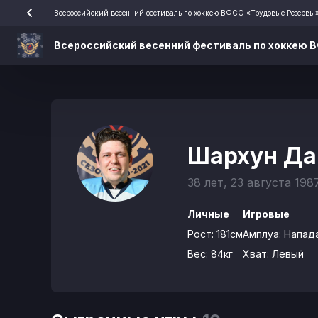
Всероссийский весенний фестиваль по хоккею ВФСО «Трудовые Резервы
Всероссийский весенний фестиваль по хоккею 
Шархун Д
38 лет, 23 августа 198
Личные
Игровые
Рост:
181см
Амплуа:
Напад
Вес:
84кг
Хват:
Левый