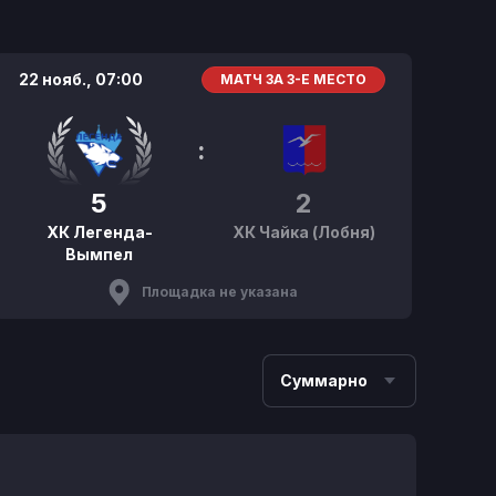
22 нояб.,
07:00
МАТЧ ЗА 3-Е МЕСТО
:
5
2
ХК Легенда-
ХК Чайка (Лобня)
Вымпел
Площадка не указана
Суммарно