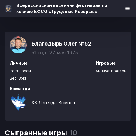
Всероссийский весенний фестиваль по
хоккею ВФСО «Трудовые Резервы»
Благодырь Олег
№52
51 год, 27 мая 1975
Личные
Игровые
Рост:
185см
Амплуа:
Вратарь
Вес:
85кг
Команда
ХК Легенда-Вымпел
Сыгранные игры
10