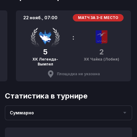
22 нояб.,
07:00
МАТЧ ЗА 3-Е МЕСТО
:
5
2
ХК Легенда-
ХК Чайка (Лобня)
Вымпел
Площадка не указана
Статистика в турнире
Суммарно