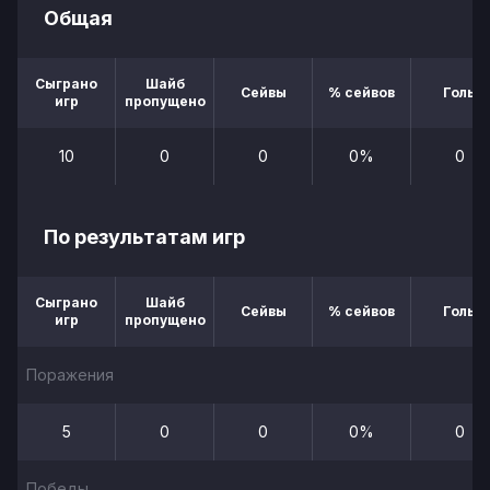
Общая
Сыграно
Шайб
Сейвы
% сейвов
Голы
игр
пропущено
10
0
0
0%
0
По результатам игр
Сыграно
Шайб
Сейвы
% сейвов
Голы
игр
пропущено
Поражения
5
0
0
0%
0
Победы