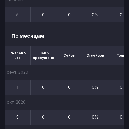
5
0
0
0%
0
По месяцам
Сыграно
Шайб
Сейвы
% сейвов
Голы
игр
пропущено
сент. 2020
1
0
0
0%
0
окт. 2020
5
0
0
0%
0