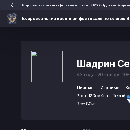
Всероссийский весенний фестиваль по хоккею ВФСО «Трудовые Резервы
Всероссийский весенний фестиваль по хоккею 
Шадрин Се
43 года, 20 января 198
Личные
Игровые
К
Рост:
180см
Хват:
Левый
Вес:
80кг