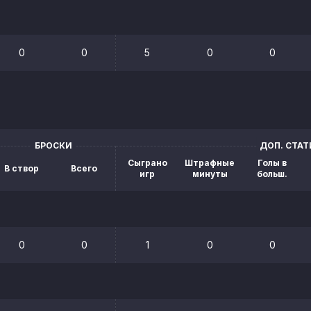
0
0
5
0
0
БРОСКИ
ДОП. СТА
Сыграно
Штрафные
Голы в
В створ
Всего
игр
минуты
больш.
0
0
1
0
0