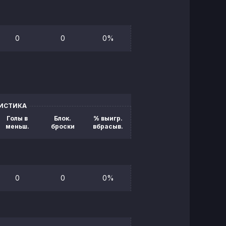
0
0
0%
ТИСТИКА
Голы в
Блок.
% выигр.
меньш.
броски
вбрасыв.
0
0
0%