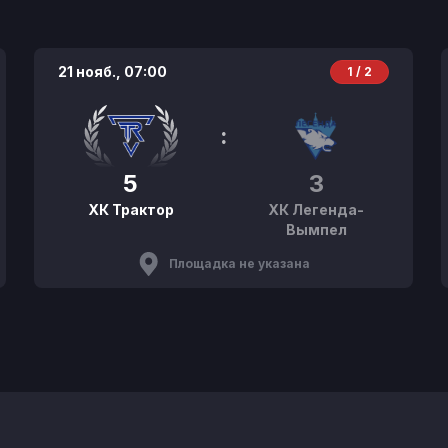
21 нояб.,
07:00
1 / 2
:
5
3
ХК Трактор
ХК Легенда-
Вымпел
Площадка не указана