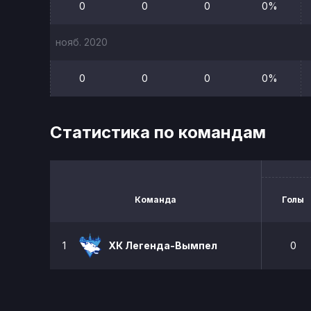
0
0
0
0%
нояб. 2020
0
0
0
0%
Статистика по командам
Команда
Голы
1
ХК Легенда-Вымпел
0