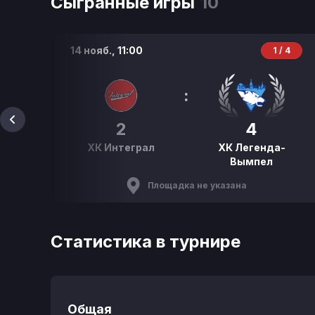
Сыгранные игры
10
14 нояб.,
11:00
Р
1 / 4
:
2
4
ХК Интеграл
ХК Легенда-
Вымпел
Площадка не указана
Статистика в турнире
Общая