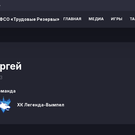
»
ВФСО «Трудовые Резервы»
ГЛАВНАЯ
МЕДИА
ИГРЫ
Т
ргей
3
оманда
ХК Легенда-Вымпел