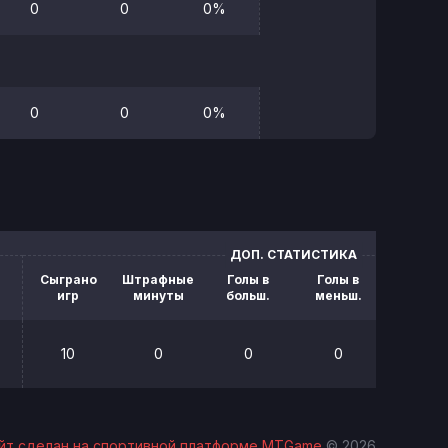
0
0
0%
0
0
0%
ДОП. СТАТИСТИКА
Сыграно
Штрафные
Голы в
Голы в
Блок.
игр
минуты
больш.
меньш.
броск
10
0
0
0
0
йт сделан на спортивной платформе MTGame
© 2026