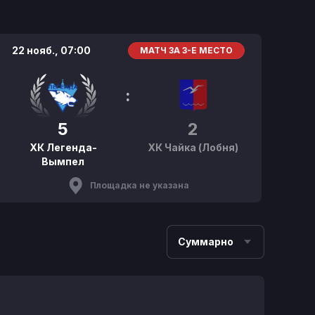
22 нояб.,
07:00
МАТЧ ЗА 3-Е МЕСТО
:
5
2
ХК Легенда-
ХК Чайка (Лобня)
Вымпел
Площадка не указана
Суммарно