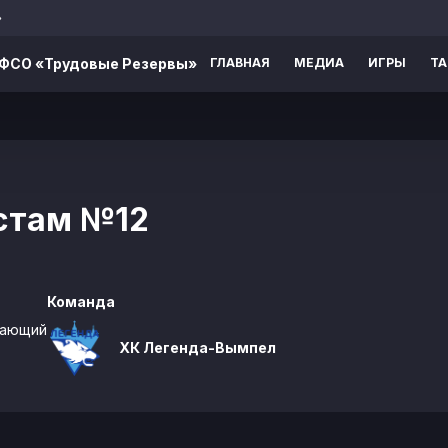
»
ВФСО «Трудовые Резервы»
ГЛАВНАЯ
МЕДИА
ИГРЫ
Т
стам
№12
Команда
дающий
ХК Легенда-Вымпел