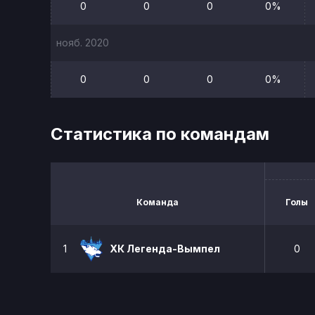
0
0
0
0%
нояб. 2020
0
0
0
0%
Статистика по командам
Команда
Голы
1
ХК Легенда-Вымпел
0