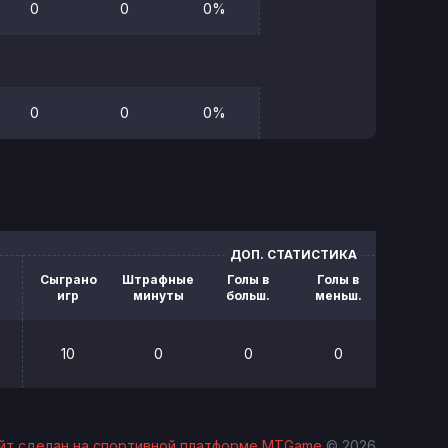
0
0
0%
0
0
0%
ДОП. СТАТИСТИКА
Сыграно
Штрафные
Голы в
Голы в
Блок.
игр
минуты
больш.
меньш.
броск
10
0
0
0
0
йт сделан на спортивной платформе MTGame
© 2026