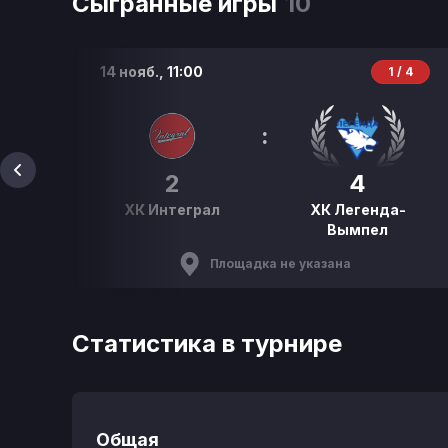
Сыгранные игры
10
14 нояб.,
11:00
Р
1 / 4
:
2
4
ХК Интеграл
ХК Легенда-
Вымпел
Площадка не указана
Статистика в турнире
Общая