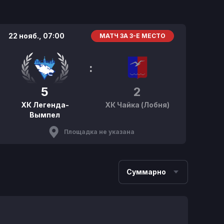
22 нояб.,
07:00
МАТЧ ЗА 3-Е МЕСТО
:
5
2
ХК Легенда-
ХК Чайка (Лобня)
Вымпел
Площадка не указана
Суммарно