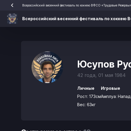
Всероссийский весенний фестиваль по хоккею ВФСО «Трудовые Резервы
Всероссийский весенний фестиваль по хоккею 
Юсупов Ру
42 года, 01 мая 1984
Личные
Игровые
Рост:
173см
Амплуа:
Напа
Вес:
63кг