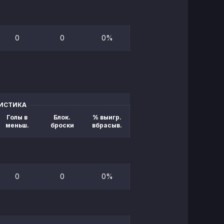
0
0
0%
ТИСТИКА
Голы в
Блок.
% выигр.
меньш.
броски
вбрасыв.
0
0
0%