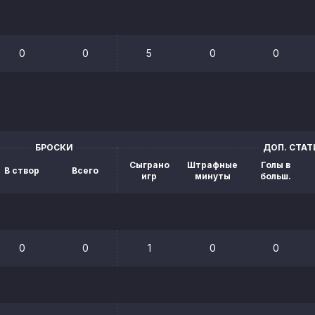
0
0
5
0
0
БРОСКИ
ДОП. СТА
Сыграно
Штрафные
Голы в
В створ
Всего
игр
минуты
больш.
0
0
1
0
0