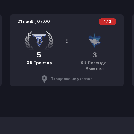
21 нояб.,
07:00
1 / 2
:
5
3
ХК Трактор
ХК Легенда-
Вымпел
Площадка не указана