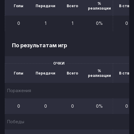
%
Голы
Передачи
Всего
В створ
реализации
0
1
1
0%
0
По результатам игр
ОЧКИ
%
Голы
Передачи
Всего
В створ
реализации
Поражения
0
0
0
0%
0
Победы