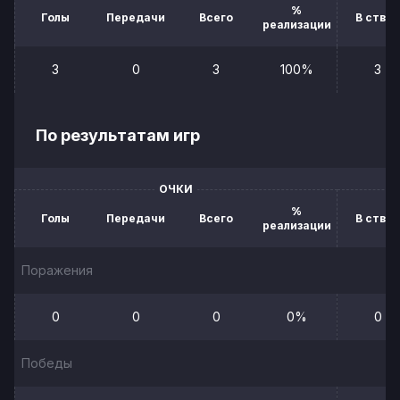
%
Голы
Передачи
Всего
В створ
реализации
3
0
3
100%
3
По результатам игр
ОЧКИ
%
Голы
Передачи
Всего
В створ
реализации
Поражения
0
0
0
0%
0
Победы