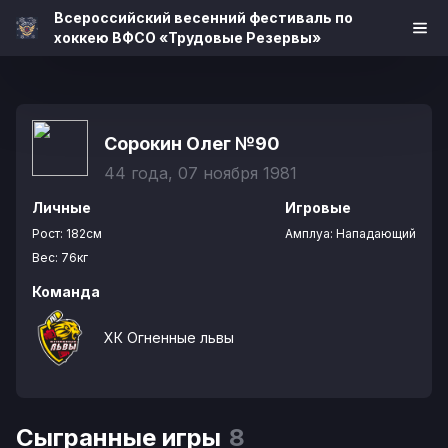
Всероссийский весенний фестиваль по
хоккею ВФСО «Трудовые Резервы»
Сорокин Олег
№90
44 года, 07 ноября 1981
Личные
Игровые
Рост:
182см
Амплуа:
Нападающий
Вес:
76кг
Команда
ХК Огненные львы
Сыгранные игры
8