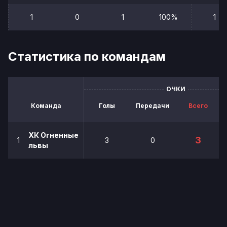
1
0
1
100%
1
Статистика по командам
ОЧКИ
Команда
Голы
Передачи
Всего
ХК Огненные
3
1
3
0
львы
Политика конфиденциальности
Обратная связь
Сайт сделан на спортивной платформе MTGame
© 2026
Все права защищены