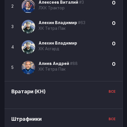
Алексеев Виталий
#3
0
2
ЛХК Трактор
Алехин Владимир
#63
0
3
ХК Тетра Пак
Алехин Владимир
0
4
ХК Асгард
Алиев Андрей
#88
0
5
ХК Тетра Пак
Вратари (КН)
ВСЕ
Штрафники
ВСЕ