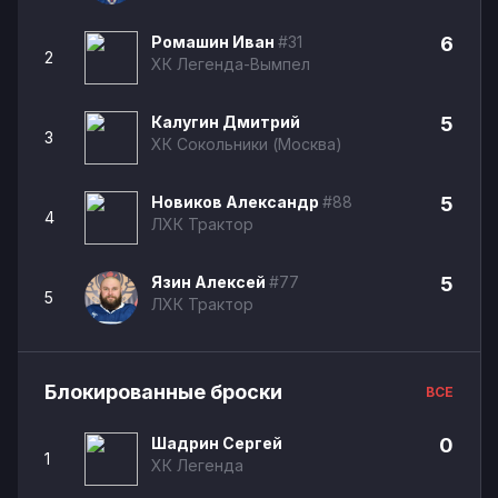
Ромашин Иван
#31
6
2
ХК Легенда-Вымпел
Калугин Дмитрий
5
3
ХК Сокольники (Москва)
Новиков Александр
#88
5
4
ЛХК Трактор
Язин Алексей
#77
5
5
ЛХК Трактор
Блокированные броски
ВСЕ
Шадрин Сергей
0
1
ХК Легенда