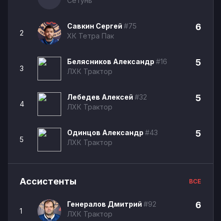
Сетунь
Савкин Сергей
#75
6
2
ХК Тетра Пак
Белясников Александр
#16
5
3
ЛХК Трактор
Лебедев Алексей
#32
5
4
ЛХК Трактор
Одинцов Александр
#43
5
5
ЛХК Трактор
Ассистенты
ВСЕ
Генералов Дмитрий
#92
6
1
ЛХК Трактор