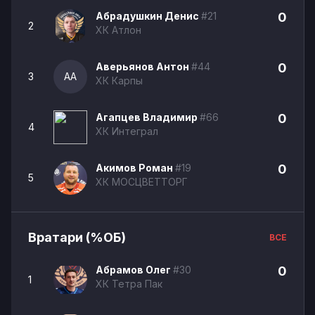
Абрадушкин Денис
#21
0
2
ХК Атлон
Аверьянов Антон
#44
0
3
АА
ХК Карпы
Агапцев Владимир
#66
0
4
ХК Интеграл
Акимов Роман
#19
0
5
ХК МОСЦВЕТТОРГ
Вратари (%ОБ)
ВСЕ
Абрамов Олег
#30
0
1
ХК Тетра Пак