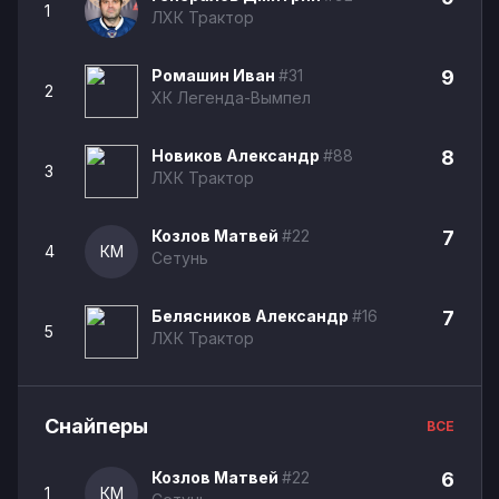
1
ЛХК Трактор
Ромашин Иван
#31
9
2
ХК Легенда-Вымпел
Новиков Александр
#88
8
3
ЛХК Трактор
Козлов Матвей
#22
7
4
КМ
Сетунь
Белясников Александр
#16
7
5
ЛХК Трактор
Снайперы
ВСЕ
Козлов Матвей
#22
6
1
КМ