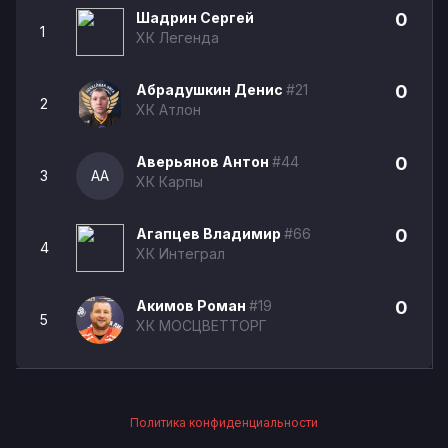
Шадрин Сергей
0
1
ХК Легенда
Абрадушкин Денис
#21
0
2
ХК Атлон
Аверьянов Антон
#44
0
3
АА
ХК Карпы
Агапцев Владимир
#66
0
4
ХК Интеграл
Акимов Роман
#19
0
5
ХК МОСЦВЕТТОРГ
Политика конфиденциальности